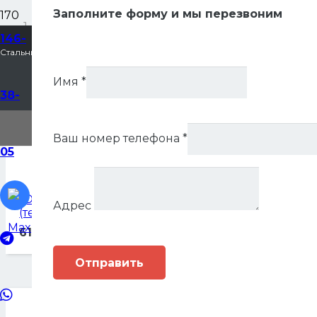
Заполните форму и мы перезвоним
Главная
146-
Стальные двери в Воронеже
Входные двери
Имя
*
38-
Входные двери
Ваш номер телефона
*
05
“Олимп” с окном и английской решеткой
Адрес
(терморазрыв 3к)
61,000
Р
Отправить