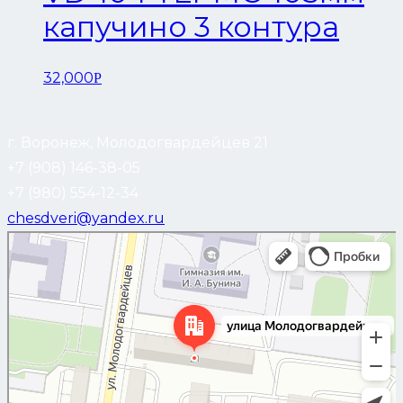
капучино 3 контура
32,000
Р
г. Воронеж, Молодогвардейцев 21
+7 (908) 146-38-05
+7 (980) 554-12-34
chesdveri@yandex.ru
Воронеж
Улица Молодогвардейцев, 21 — Яндекс Карты