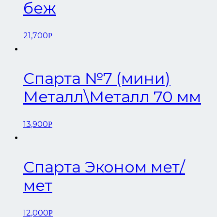
беж
21,700
Р
Спарта №7 (мини)
Металл\Металл 70 мм
13,900
Р
Спарта Эконом мет/
мет
12,000
Р