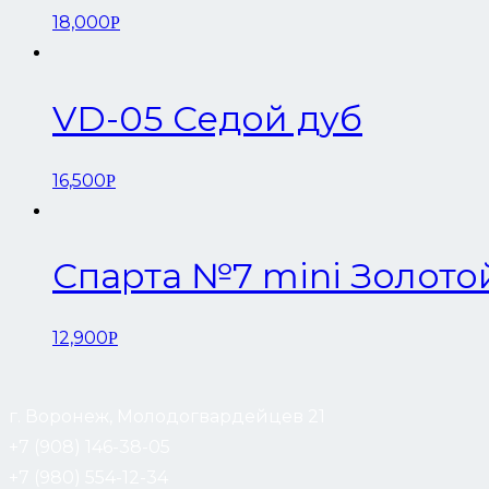
18,000
Р
VD-05 Седой дуб
16,500
Р
Спарта №7 mini Золото
12,900
Р
г. Воронеж, Молодогвардейцев 21
+7 (908) 146-38-05
+7 (980) 554-12-34