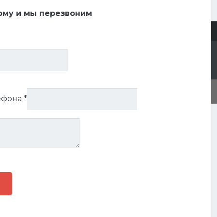
вери эконом класса
рму и мы перезвоним
еталл/мдф
ДА СЕРЕБРО ВЕЛЮР БЕЛЫЙ СОФТ
олотно от 100 мм
СЕРЕБРО ВЕЛЮР Б
ДФ/МДФ
 зеркалом
ефона
*
боты
ртиру
,
Металл/мдф