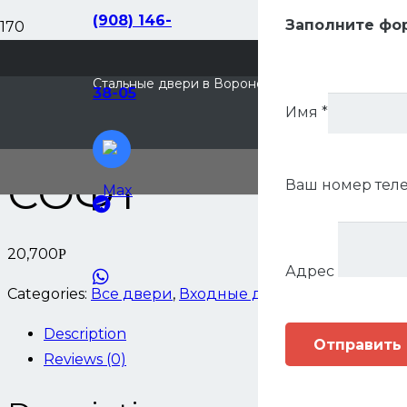
(908) 146-
Д
Заполните фо
М
Home
/
Входные двери
/
Металл/мдф
/ 7,5 СМ ГАР
Стальные двери в Воронеже
38-05
П
Имя
*
7,5 СМ ГАРДА 
М
С
СОФТ
Ваш номер тел
Акции
Услуги
20,700
Р
Адрес
Наши ра
Categories:
Все двери
,
Входные двери
,
Двери в ква
О нас
Description
Отправить
Reviews (0)