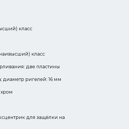
ысший) класс
(наивысший) класс
ерливания: две пластины
; диаметр ригелей: 16 мм
 хром
ксцентрик для защёлки на