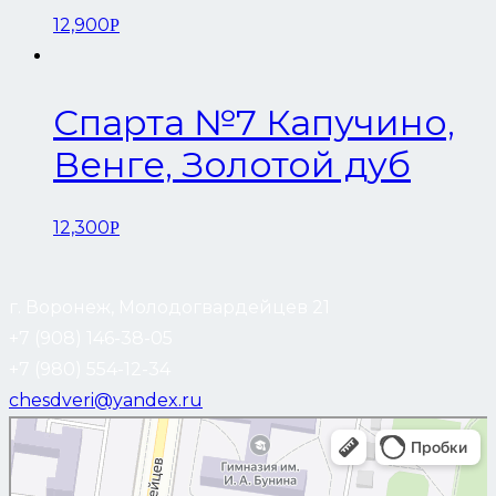
12,900
Р
Спарта №7 Капучино,
Венге, Золотой дуб
12,300
Р
г. Воронеж, Молодогвардейцев 21
+7 (908) 146-38-05
+7 (980) 554-12-34
chesdveri@yandex.ru
Воронеж
Улица Молодогвардейцев, 21 — Яндекс Карты