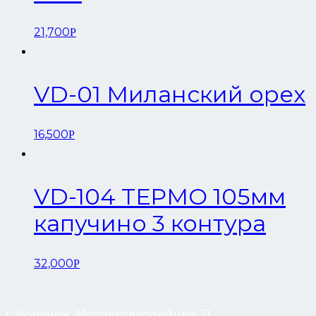
21,700
Р
VD-01 Миланский орех
16,500
Р
VD-104 ТЕРМО 105мм
капучино 3 контура
32,000
Р
г. Воронеж, Молодогвардейцев 21