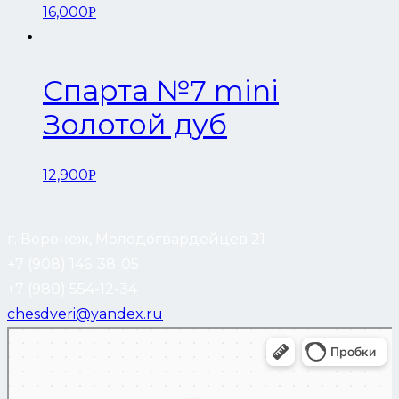
16,000
Р
Спарта №7 mini
Золотой дуб
12,900
Р
г. Воронеж, Молодогвардейцев 21
+7 (908) 146-38-05
+7 (980) 554-12-34
chesdveri@yandex.ru
Воронеж
Улица Молодогвардейцев, 21 — Яндекс Карты